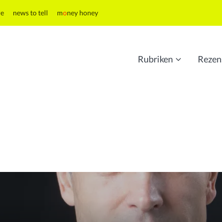
re
news to tell
m
o
ney honey
Rubriken
Rezen