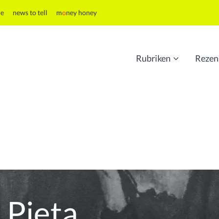
re
news to tell
m
o
ney honey
Rubriken
Rezen
_Pieta