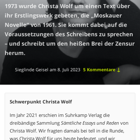
1973 wurde Christa Wolf um einen Text über
ihr Erstlingswerk gebeten, die „Moskauer
Novelle“ von 1961. Sie kommt dabei auf die
Voraussetzungen des Schreibens zu sprechen
– und schreibt um den heißen Brei der Zensur
herum.
↓
Sieglinde Geisel
am
8. Juli 2023
5 Kommentare
Schwerpunkt Christa Wolf
Im Jahr 2021 erschien im Suhrkamp Verlag die
dreibändige Sammlung
Sämtliche Essays und Reden
von
Christa Wolf. Wir fragten damals bei tell in die Runde,
was Christa Wolf für uns heute bedeutet, und wir