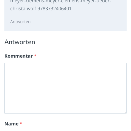
meyer-clemens-meyer-clemens-meyer-ueber-
christa-wolf-9783732406401
Antworten
Antworten
Kommentar
*
Name
*