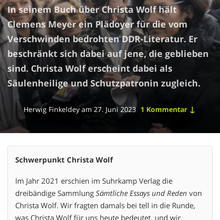
In seinem Buch über Christa Wolf hält
Clemens Meyer ein Plädoyer für die vom
Verschwinden bedrohten DDR-Literatur. Er
beschränkt sich dabei auf jene, die geblieben
sind. Christa Wolf erscheint dabei als
Säulenheilige und Schutzpatronin zugleich.
↓
Herwig Finkeldey
am
27. Juni 2023
1 Kommentar
Schwerpunkt Christa Wolf
Im Jahr 2021 erschien im Suhrkamp Verlag die
dreibändige Sammlung
Sämtliche Essays und Reden
von
Christa Wolf. Wir fragten damals bei tell in die Runde,
was Christa Wolf für uns heute bedeutet, und wir