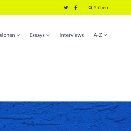
Stöbern
sionen
Essays
Interviews
A-Z