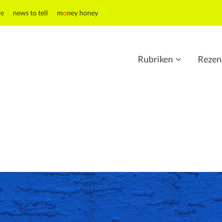
re
news to tell
m
o
ney honey
Rubriken
Rezen