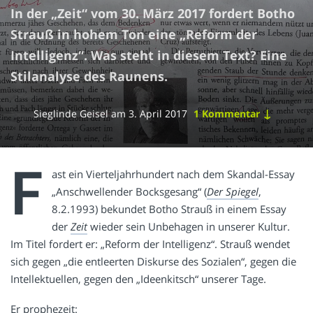
In der „Zeit“ vom 30. März 2017 fordert Botho
Strauß in hohem Ton eine „Reform der
Intelligenz“. Was steht in diesem Text? Eine
Stilanalyse des Raunens.
↓
Sieglinde Geisel
am
3. April 2017
1 Kommentar
F
ast ein Vierteljahrhundert nach dem Skandal-Essay
„Anschwellender Bocksgesang“ (
Der Spiegel
,
8.2.1993) bekundet Botho Strauß in einem Essay
der
Zeit
wieder sein Unbehagen in unserer Kultur.
Im Titel fordert er: „Reform der Intelligenz“. Strauß wendet
sich gegen „die entleerten Diskurse des Sozialen“, gegen die
Intellektuellen, gegen den „Ideenkitsch“ unserer Tage.
Er prophezeit: