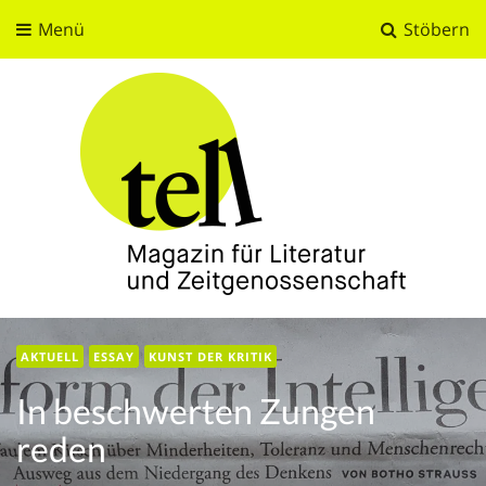
Menü
Stöbern
tell
Magazin für Literatur und Zeitgenossenschaft
AKTUELL
ESSAY
KUNST DER KRITIK
In beschwerten Zungen
reden