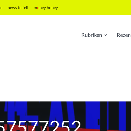
re
news to tell
m
o
ney honey
Rubriken
Rezen
957577252