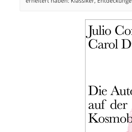
erheitert haben: Klassiker, Entdeckunge