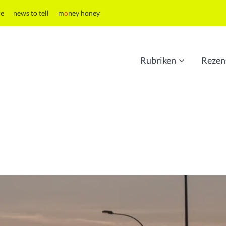
re
news to tell
m
o
ney honey
Rubriken
Rezen