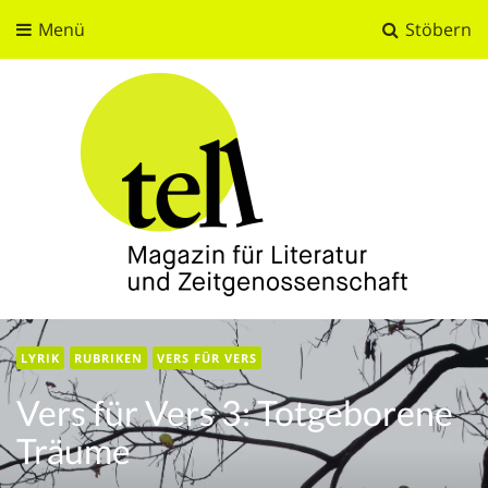
Menü
Stöbern
tell
Magazin für Literatur und Zeitgenossenschaft
LYRIK
RUBRIKEN
VERS FÜR VERS
Vers für Vers 3: Totgeborene
Träume