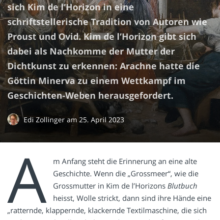
sich Kim de l’Horizon in eine
schriftstellerische Tradition von Autoren wie
Proust und Ovid. Kim de l’Horizon gibt sich
dabei als Nachkomme der Mutter der
Dichtkunst zu erkennen: Arachne hatte die
Göttin Minerva zu einem Wettkampf im
Geschichten-Weben herausgefordert.
Edi Zollinger
am
25. April 2023
A
m Anfang steht die Erinnerung an eine alte
Geschichte. Wenn die „Grossmeer“, wie die
Grossmutter in Kim de l’Horizons
Blutbuch
heisst, Wolle strickt, dann sind ihre Hände eine
„ratternde, klappernde, klackernde Textilmaschine, die sich