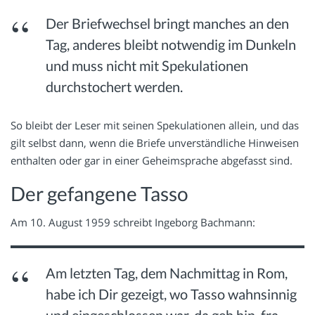
ich, mag sein wer weiß jajaja
Der Briefwechsel bringt manches an den
du hast dich erinnert? ich heiße m.
Tag, anderes bleibt notwendig im Dunkeln
Übersetzung: Hubert Lengnauer
und muss nicht mit Spekulationen
durchstochert werden.
So bleibt der Leser mit seinen Spekulationen allein, und das
gilt selbst dann, wenn die Briefe unverständliche Hinweisen
enthalten oder gar in einer Geheimsprache abgefasst sind.
Der gefangene Tasso
Am 10. August 1959 schreibt Ingeborg Bachmann:
Am letzten Tag, dem Nachmittag in Rom,
habe ich Dir gezeigt, wo Tasso wahnsinnig