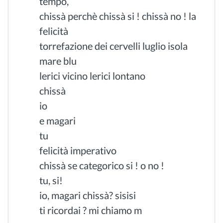
tempo,
chissà perchè chissà si ! chissà no ! la
felicità
torrefazione dei cervelli luglio isola
mare blu
lerici vicino lerici lontano
chissà
io
e magari
tu
felicità imperativo
chissà se categorico si ! o no !
tu, si!
io, magari chissà? sisisi
ti ricordai ? mi chiamo m