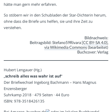
hätte man gern mehr erfahren.
So stöbern wir in den Schubladen der Star-Dichterin herum,
ohne dass die Briefe uns helfen, sie und ihre Zeit zu
verstehen.
Bildnachweis:
Beitragsbild: Stefano59Rivara [
CC BY-SA 4.0
],
via Wikimedia Commons
(bearbeitet)
Buchcover: Verlag
Hubert Lengauer (Hg.)
„
schreib alles was wahr ist auf
“
Der Briefwechsel Ingeborg Bachmann – Hans Magnus
Enzensberger
Suhrkamp 2018 · 479 Seiten · 44 Euro
ISBN: 978-3518426135
Bei
Amazon
,
buecher.de
oder im lokalen Buchhandel