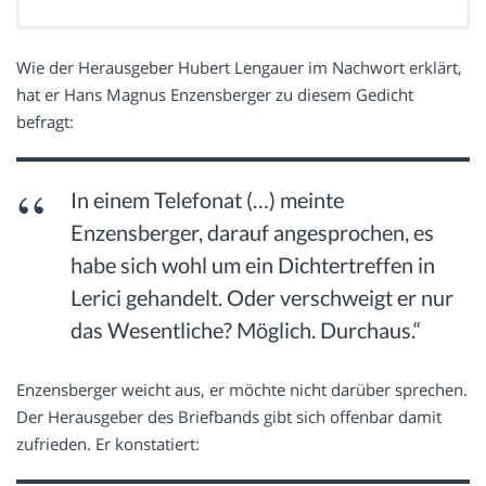
wer weiß wo sie beginnt wo sie endet
Wie der Herausgeber Hubert Lengauer im Nachwort erklärt,
hat er Hans Magnus Enzensberger zu diesem Gedicht
die zeit,
befragt:
wer weiß warum wer weiß ja! wer weiß
nein! das glücklichsein
die hirne rösten juli insel blaues meer
In einem Telefonat (…) meinte
lerici nahe lerici fern
Enzensberger, darauf angesprochen, es
wer weiß
habe sich wohl um ein Dichtertreffen in
ich
Lerici gehandelt. Oder verschweigt er nur
und vielleicht
das Wesentliche? Möglich. Durchaus.“
du
Enzensberger weicht aus, er möchte nicht darüber sprechen.
glücklichsein der imperativ
Der Herausgeber des Briefbands gibt sich offenbar damit
wer weiß ob kategorisch ja! oder nein!
zufrieden. Er konstatiert:
du, ja!