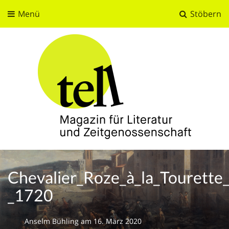
Menü
Stöbern
tell
Magazin für Literatur und Zeitgenossenschaft
Chevalier_Roze_à_la_Tourette_
_1720
Anselm Bühling
am
16. März 2020