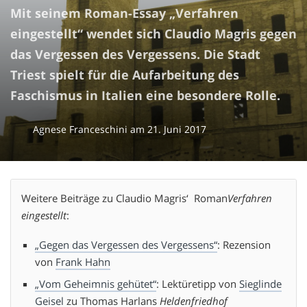
Mit seinem Roman-Essay „Verfahren
eingestellt“ wendet sich Claudio Magris gegen
das Vergessen des Vergessens. Die Stadt
Triest spielt für die Aufarbeitung des
Faschismus in Italien eine besondere Rolle.
Agnese Franceschini
am
21. Juni 2017
Weitere Beiträge zu Claudio Magris‘ Roman
Verfahren
eingestellt
:
„Gegen das Vergessen des Vergessens“
: Rezension
von
Frank Hahn
„Vom Geheimnis gehütet“
: Lektüretipp von
Sieglinde
Geisel
zu Thomas Harlans
Heldenfriedhof