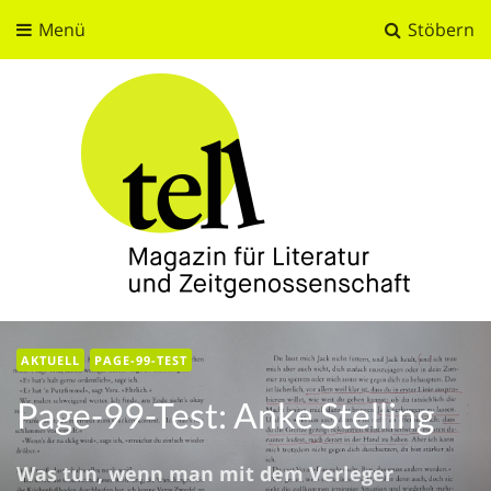
Menü
Stöbern
tell
Magazin für Literatur und Zeitgenossenschaft
AKTUELL
PAGE-99-TEST
Page-99-Test: Anke Stelling
Was tun, wenn man mit dem Verleger