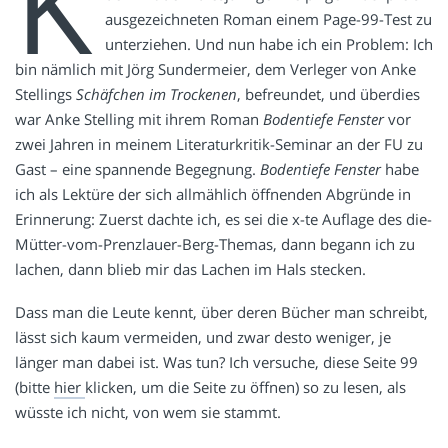
K
ausgezeichneten Roman einem Page-99-Test zu
unterziehen. Und nun habe ich ein Problem: Ich
bin nämlich mit Jörg Sundermeier, dem Verleger von Anke
Stellings
Schäfchen im Trockenen
, befreundet, und überdies
war Anke Stelling mit ihrem Roman
Bodentiefe Fenster
vor
zwei Jahren in meinem Literaturkritik-Seminar an der FU zu
Gast – eine spannende Begegnung.
Bodentiefe Fenster
habe
ich als Lektüre der sich allmählich öffnenden Abgründe in
Erinnerung: Zuerst dachte ich, es sei die x-te Auflage des die-
Mütter-vom-Prenzlauer-Berg-Themas, dann begann ich zu
lachen, dann blieb mir das Lachen im Hals stecken.
Dass man die Leute kennt, über deren Bücher man schreibt,
lässt sich kaum vermeiden, und zwar desto weniger, je
länger man dabei ist. Was tun? Ich versuche, diese Seite 99
(bitte
hier
klicken, um die Seite zu öffnen) so zu lesen, als
wüsste ich nicht, von wem sie stammt.