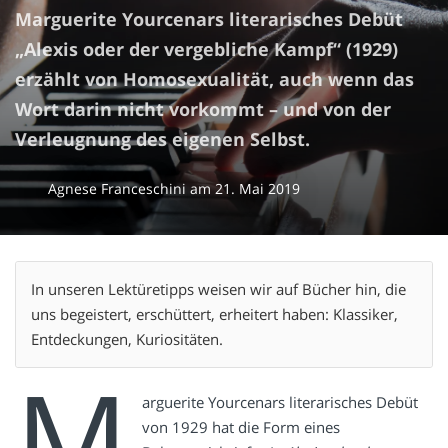
Marguerite Yourcenars literarisches Debüt
„Alexis oder der vergebliche Kampf“ (1929)
erzählt von Homosexualität, auch wenn das
Wort darin nicht vorkommt – und von der
Verleugnung des eigenen Selbst.
Agnese Franceschini
am
21. Mai 2019
In unseren Lektüretipps weisen wir auf Bücher hin, die
uns begeistert, erschüttert, erheitert haben: Klassiker,
Entdeckungen, Kuriositäten.
M
arguerite Yourcenars literarisches Debüt
von 1929 hat die Form eines