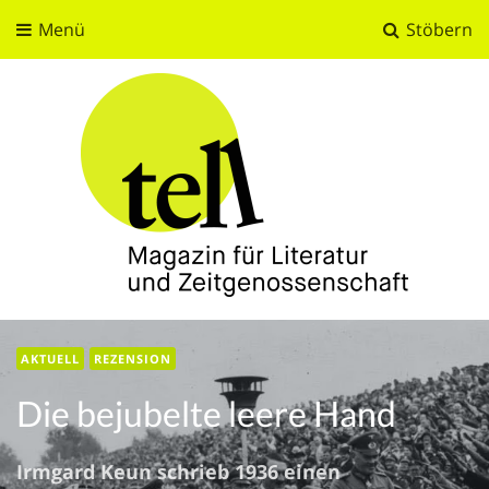
Menü
Stöbern
tell
Magazin für Literatur und Zeitgenossenschaft
AKTUELL
REZENSION
Die bejubelte leere Hand
Irmgard Keun schrieb 1936 einen