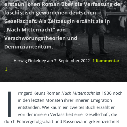
erstaunlichen Roman über die Verfassung der
faschistisch gewordenen deutschen
Gesellschaft. Als Zeitzeugin erzählt sie in
„Nach Mitternacht“ von
Verschwörungstheorien und
Denunziantentum.
Herwig Finkeldey
am
7. September 2022
1 Kommentar
↓
I
rmgard Keuns Roman
Nach Mitternacht
ist 1936 noch
in den letzten Monaten ihrer inneren Emigration
entstanden. Wie kaum ein zweites Buch erzählt er
von der inneren Verfasstheit einer Gesellschaft, die
durch Führergefolgschaft und Rassenwahn gekennzeichnet