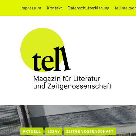
Impressum
Kontakt
Datenschutzerklärung
tell me mo
tell
Magazin
für
Literatur
und
AKTUELL
ESSAY
ZEITGENOSSENSCHAFT
Zeitgenossenschaft