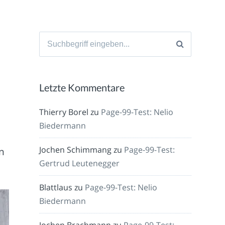
Suche
nach:
Letzte Kommentare
Thierry Borel
zu
Page-99-Test: Nelio
Biedermann
Jochen Schimmang
zu
Page-99-Test:
n
Gertrud Leutenegger
Blattlaus
zu
Page-99-Test: Nelio
Biedermann
Jochen Brachmann
zu
Page-99-Test: