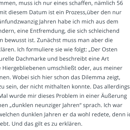
limmen, muss ich nur eines schaffen, nämlich 56
mit diesem Datum ist ein Prozess,über den nur
 fünfundzwanzig Jahren habe ich mich aus dem
ndern, eine Entfremdung, die sich schleichend
ren bewusst ist. Zunächst muss man aber die
ären. Ich formuliere sie wie folgt: „Der Osten
lturelle Dachmarke und beschreibt eine Art
e Hiergebliebenen umschließt oder, aus meiner
benen. Wobei sich hier schon das Dilemma zeigt,
u sein, der nicht mithalten konnte. Das allerdings
 Mal wurde mir dieses Problem in einer Äußerung
nen „dunklen neunziger Jahren“ sprach. Ich war
welchen dunklen Jahren er da wohl redete, denn i
ebt. Und das gilt es zu erklären.