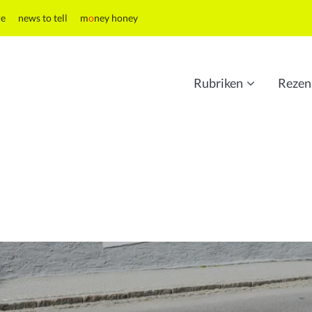
re
news to tell
m
o
ney honey
Rubriken
Rezen