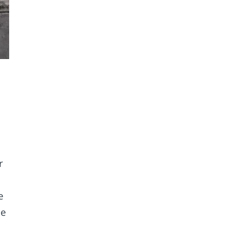
e
r
e
ie