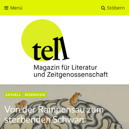
Menü
Stöbern
tell
Magazin für Literatur und Zeitgenossenschaft
AKTUELL
REZENSION
Von der Rampensau zum
sterbenden Schwan