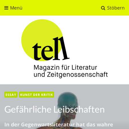
Menü
Stöbern
tell
Magazin für Literatur und Zeitgenossenschaft
ESSAY
KUNST DER KRITIK
Gefährliche Leibschaften
In der Gegenwartsliteratur hat das wahre