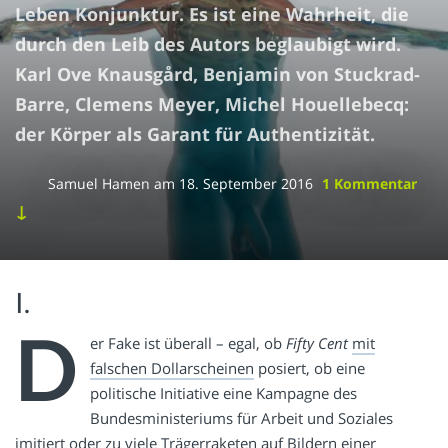
Leben Konjunktur. Es ist eine Wahrheit, die
durch den Leib des Autors beglaubigt wird.
Karl Ove Knausgård, Benjamin von Stuckrad-
Barre, Clemens Meyer, Michel Houellebecq:
der Körper als Garant für Authentizität.
Samuel Hamen
am
18. September 2016
1 Kommentar
↓
I.
D
er Fake ist überall – egal, ob
Fifty Cent
mit
falschen Dollarscheinen
posiert, ob eine
politische Initiative eine Kampagne des
Bundesministeriums für Arbeit und Soziales
imitiert
oder
zu viele Trägerraketen
auf Bildern einer