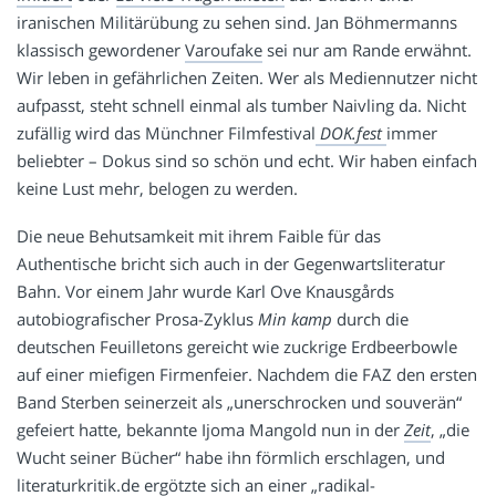
iranischen Militärübung zu sehen sind. Jan Böhmermanns
klassisch gewordener
Varoufake
sei nur am Rande erwähnt.
Wir leben in gefährlichen Zeiten. Wer als Mediennutzer nicht
aufpasst, steht schnell einmal als tumber Naivling da. Nicht
zufällig wird das Münchner Filmfestival
DOK.fest
immer
beliebter – Dokus sind so schön und echt. Wir haben einfach
keine Lust mehr, belogen zu werden.
Die neue Behutsamkeit mit ihrem Faible für das
Authentische bricht sich auch in der Gegenwartsliteratur
Bahn. Vor einem Jahr wurde Karl Ove Knausgårds
autobiografischer Prosa-Zyklus
Min kamp
durch die
deutschen Feuilletons gereicht wie zuckrige Erdbeerbowle
auf einer miefigen Firmenfeier. Nachdem die FAZ den ersten
Band Sterben seinerzeit als „unerschrocken und souverän“
gefeiert hatte, bekannte Ijoma Mangold nun in der
Zeit
, „die
Wucht seiner Bücher“ habe ihn förmlich erschlagen, und
literaturkritik.de
ergötzte sich an einer „radikal-