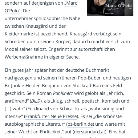
sondern auf derjenigen von
„Marc
O’Polo“
. Die
unternehmensphilosophische Nähe
zwischen Knausgård und der
Kleidermarke ist bezeichnend. Knausgård verbürgt sein
Schreiben durch seinen Körper; dadurch macht er sich zum
Model seiner selbst. Er gerinnt zur autorschaftlichen
Werbemaßnahme in eigener Sache.
Ein gutes Jahr später hat der deutsche Buchmarkt
nachgezogen und seinen früheren Pop-Buben und heutigen
Ex-Junkie-Helden Benjamin von Stuckrad-Barre ins Feld
geschickt. Sein Roman
Panikherz
wird gelobt als „ehrlich,
anrührend“ (
BILD
), als „klug, schnell, poetisch, komisch und
[…] wahr“ (Ferdinand von Schirach), als „wahnsinnig und
intensiv“ (
Frankfurter Neue Presse
). Es sei „die schönste
autobiographische Literatur“ (
bz-berlin.de
) und warte mit
„einer Wucht an Ehrlichkeit“ auf (
derstandard.at
). Eins hat