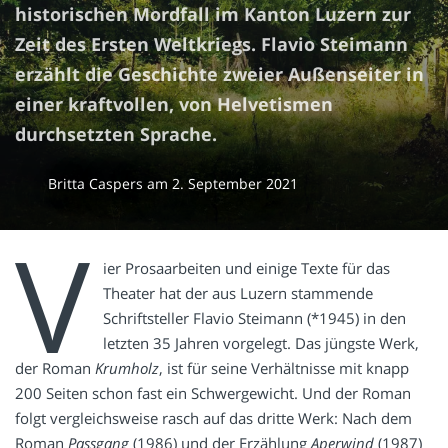
historischen Mordfall im Kanton Luzern zur
Zeit des Ersten Weltkriegs. Flavio Steimann
erzählt die Geschichte zweier Außenseiter in
einer kraftvollen, von Helvetismen
durchsetzten Sprache.
Britta Caspers
am
2. September 2021
V
ier Prosaarbeiten und einige Texte für das
Theater hat der aus Luzern stammende
Schriftsteller Flavio Steimann (*1945) in den
letzten 35 Jahren vorgelegt. Das jüngste Werk,
der Roman
Krumholz
, ist für seine Verhältnisse mit knapp
200 Seiten schon fast ein Schwergewicht. Und der Roman
folgt vergleichsweise rasch auf das dritte Werk: Nach dem
Roman
Passgang
(1986) und der Erzählung
Aperwind
(1987)