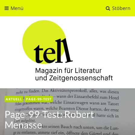
Menü
Stöbern
tell
Magazin für Literatur und Zeitgenossenschaft
AKTUELL
PAGE-99-TEST
Page-99-Test: Robert
Menasse