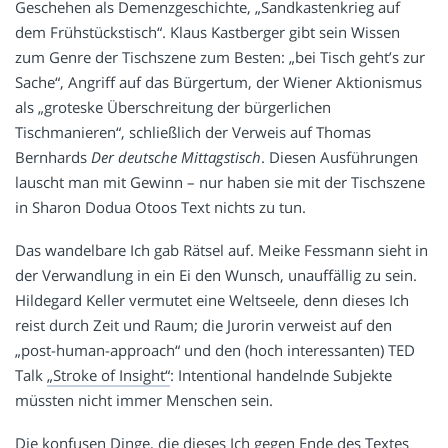
Geschehen als Demenzgeschichte, „Sandkastenkrieg auf
dem Frühstückstisch“. Klaus Kastberger gibt sein Wissen
zum Genre der Tischszene zum Besten: „bei Tisch geht’s zur
Sache“, Angriff auf das Bürgertum, der Wiener Aktionismus
als „groteske Überschreitung der bürgerlichen
Tischmanieren“, schließlich der Verweis auf Thomas
Bernhards
Der deutsche Mittagstisch
. Diesen Ausführungen
lauscht man mit Gewinn – nur haben sie mit der Tischszene
in Sharon Dodua Otoos Text nichts zu tun.
Das wandelbare Ich gab Rätsel auf. Meike Fessmann sieht in
der Verwandlung in ein Ei den Wunsch, unauffällig zu sein.
Hildegard Keller vermutet eine Weltseele, denn dieses Ich
reist durch Zeit und Raum; die Jurorin verweist auf den
„post-human-approach“ und den (hoch interessanten) TED
Talk
„Stroke of Insight“
: Intentional handelnde Subjekte
müssten nicht immer Menschen sein.
Die konfusen Dinge, die dieses Ich gegen Ende des Textes