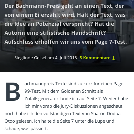
Der Bachmann-Preis geht an einen Text, der
von einem Ei erzählt wird. Hält der Text, was
die Idee an Potenzial verspricht? Hat die
Autorin eine stilistische Handschrift?
Aufschluss erhoffen wir uns vom Page 7-Test.
↓
Sieglinde Geisel
am
4. Juli 2016
5 Kommentare
B
achmannpreis-Texte sind zu kurz für einen Page
99-Test. Mit dem Goldenen Schnitt als
Zufallsgenerator lande ich auf Seite 7. Weder habe
ich mir vorab die Jury-Diskussionen angeschaut,
noch habe ich den vollständigen Text von Sharon Dodua
Otoo gelesen. Ich halte die Seite 7 unter die Lupe und
schaue, was passiert.