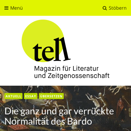
Menü
Stöbern
tell
Magazin für Literatur und Zeitgenossenschaft
AKTUELL
ESSAY
ÜBERSETZEN
Die ganz und gar verrückte
Normalität des Bardo