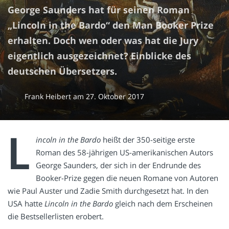
George Saunders hat für seinen Roman
„Lincoln in the Bardo“ den Man Booker Prize
erhalten. Doch wen oder was hat die Jury
eigentlich ausgezeichnet? Einblicke des
deutschen Übersetzers.
Frank Heibert
am
27. Oktober 2017
L
incoln in the Bardo
heißt der 350-seitige erste
Roman des 58-jährigen US-amerikanischen Autors
George Saunders, der sich in der Endrunde des
Booker-Prize gegen die neuen Romane von Autoren
wie Paul Auster und Zadie Smith durchgesetzt hat. In den
USA hatte
Lincoln in the Bardo
gleich nach dem Erscheinen
die Bestsellerlisten erobert.