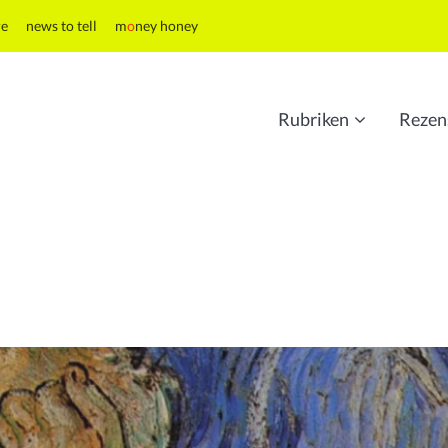
re
news to tell
m
o
ney honey
Rubriken
Rezen