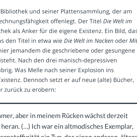
r Bibliothek und seiner Plattensammlung, der am
hnungsfähigkeit offenlegt. Der Titel
Die Welt im
thek als Anker für die eigene Existenz. Ein Bild, da
as den Titel in etwa wie
Die Welt im Nacken
oder
Mi
ass hier jemandem die geschriebene oder gesungene
isteht. Nach den drei manisch-depressiven
übrig. Was Melle nach seiner Explosion ins
xistenz. Dennoch setzt er auf neue (alte) Bücher,
r zurück zu erobern:
immer, aber in meinem Rücken wächst derzeit
heran. (…) Ich war ein altmodisches Exemplar,
ternetaffinität ein Typ, der einen anderen, älter